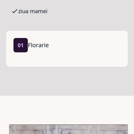
ziua mamei
Florarie
01