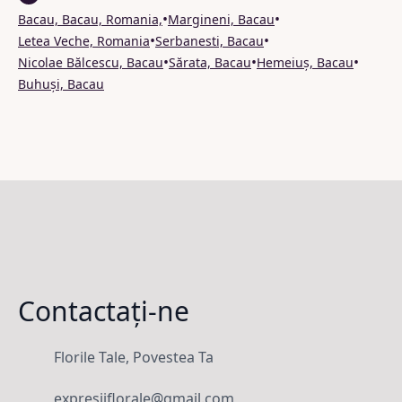
•
•
Bacau, Bacau, Romania,
Margineni, Bacau
•
•
Letea Veche, Romania
Serbanesti, Bacau
•
•
•
Nicolae Bălcescu, Bacau
Sărata, Bacau
Hemeiuș, Bacau
Buhuși, Bacau
Contactați-ne
Florile Tale, Povestea Ta
expresiiflorale@gmail.com