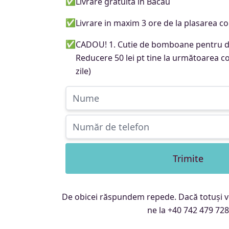
✅
Livrare gratuită în Bacău
✅
Livrare in maxim 3 ore de la plasarea c
✅
CADOU! 1. Cutie de bomboane pentru de
Reducere 50 lei pt tine la următoarea
zile)
Trimite
De obicei răspundem repede. Dacă totuși ve
ne la +40 742 479 728