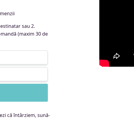
omenzii
stinatar sau 2.
 comandă (maxim 30 de
zi că întârziem, sună-