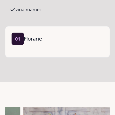
ziua mamei
Florarie
01